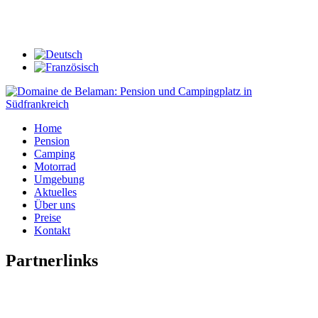
Domaine de Belaman - F - 34330 Fraisse sur Agout|
info@belaman.de|
Tel: +33 (0)467975954
Home
Pension
Camping
Motorrad
Umgebung
Aktuelles
Über uns
Preise
Kontakt
Partnerlinks